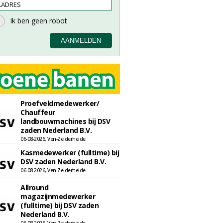
Proefveldmedewerker/
Chauffeur
landbouwmachines bij DSV
zaden Nederland B.V.
06-08-2026, Ven-Zelderheide
Kasmedewerker (fulltime) bij
DSV zaden Nederland B.V.
06-08-2026, Ven-Zelderheide
Allround
magazijnmedewerker
(fulltime) bij DSV zaden
Nederland B.V.