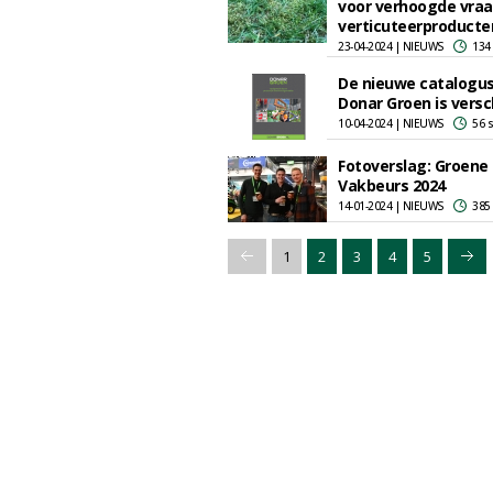
voor verhoogde vra
verticuteerproducte
23-04-2024 | NIEUWS
134
De nieuwe catalogus
Donar Groen is vers
10-04-2024 | NIEUWS
56 
Fotoverslag: Groene
Vakbeurs 2024
14-01-2024 | NIEUWS
385
1
2
3
4
5