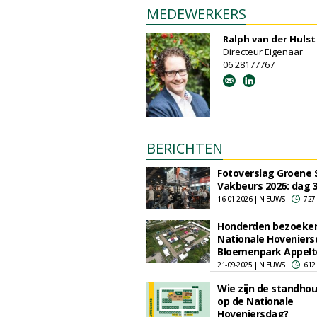
MEDEWERKERS
Ralph van der Hulst
Directeur Eigenaar
06 28177767
BERICHTEN
Fotoverslag Groene 
Vakbeurs 2026: dag 
16-01-2026 | NIEUWS
727
Honderden bezoekers
Nationale Hoveniers
Bloemenpark Appelt
21-09-2025 | NIEUWS
612
Wie zijn de standho
op de Nationale
Hoveniersdag?