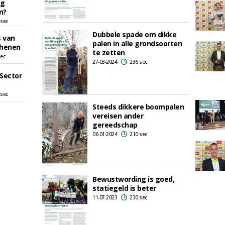
ag
n?
 sec
Dubbele spade om dikke
 van
palen in alle grondsoorten
chenen
te zetten
sec
27-03-2024
236 sec
 Sector
 sec
Steeds dikkere boompalen
vereisen ander
gereedschap
06-01-2024
210 sec
Bewustwording is goed,
statiegeld is beter
11-07-2023
230 sec