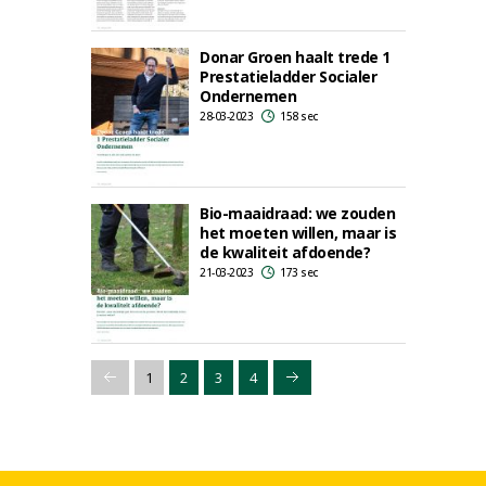
Donar Groen haalt trede 1
Prestatieladder Socialer
Ondernemen
28-03-2023
158 sec
Bio-maaidraad: we zouden
het moeten willen, maar is
de kwaliteit afdoende?
21-03-2023
173 sec
1
2
3
4