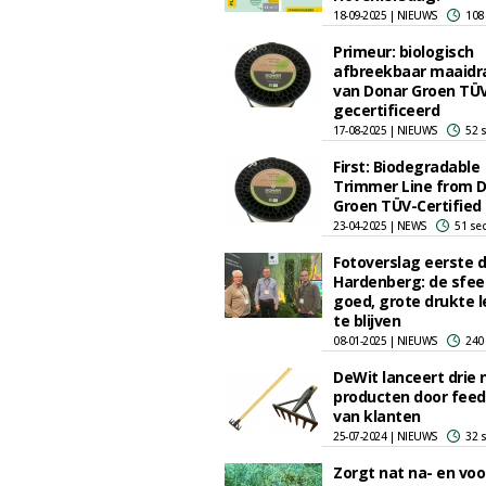
18-09-2025 | NIEUWS
108
Primeur: biologisch
afbreekbaar maaidr
van Donar Groen TÜ
gecertificeerd
17-08-2025 | NIEUWS
52 
First: Biodegradable
Trimmer Line from 
Groen TÜV-Certified
23-04-2025 | NEWS
51 se
Fotoverslag eerste 
Hardenberg: de sfeer
goed, grote drukte l
te blijven
08-01-2025 | NIEUWS
240
DeWit lanceert drie
producten door fee
van klanten
25-07-2024 | NIEUWS
32 
Zorgt nat na- en voo