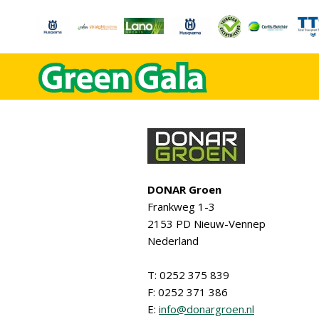
DONAR Groen
Frankweg 1-3
2153 PD Nieuw-Vennep
Nederland
T: 0252 375 839
F: 0252 371 386
E:
info@donargroen.nl