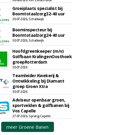
06-08-2026, Ven Zelderheide
Groeiplaats specialist bij
Boomtotaalzorg32-40 uur
30-07-2026, Schalkwijk
Boominspecteur bij
Boomtotaalzorg24-40 uur
30-07-2026, Schalkwijk
Hoofdgreenkeeper (m/v)
Golfbaan KralingenOosthoek
groepRotterdam
30-07-2026
Teamleider Kwekerij &
Ontwikkeling bij Diamant
groep Groen Xtra
30-07-2026
Adviseur openbaar groen,
sportvelden & golfbanen bij
Vos Capelle
27-07-2026, Sprang-Capelle
meer Groene Banen