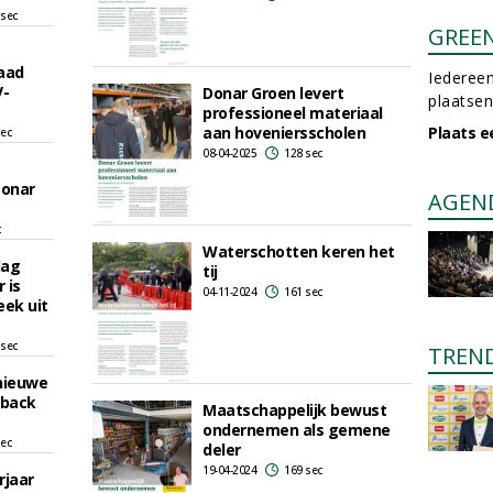
 sec
GREE
aad
Iedereen
V-
Donar Groen levert
plaatsen
professioneel materiaal
aan hoveniersscholen
Plaats e
sec
08-04-2025
128 sec
Donar
AGEN
c
Waterschotten keren het
dag
tij
 is
04-11-2024
161 sec
eek uit
 sec
TREN
 nieuwe
dback
Maatschappelijk bewust
ondernemen als gemene
sec
deler
19-04-2024
169 sec
rjaar