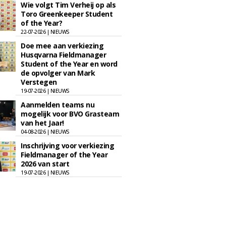
Wie volgt Tim Verheij op als
Toro Greenkeeper Student
of the Year?
22-07-2026 | NIEUWS
Doe mee aan verkiezing
Husqvarna Fieldmanager
Student of the Year en word
de opvolger van Mark
Verstegen
19-07-2026 | NIEUWS
Aanmelden teams nu
mogelijk voor BVO Grasteam
van het Jaar!
04-08-2026 | NIEUWS
Inschrijving voor verkiezing
Fieldmanager of the Year
2026 van start
19-07-2026 | NIEUWS