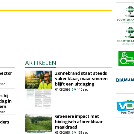
ARTIKELEN
Sector
Zonnebrand staat steeds
3
vaker klaar, maar smeren
blijft een uitdaging
 sec
01-08-2026
110 sec
 bij
dag in
ern
 sec
Groenere impact met
biologisch afbreekbaar
uders
maaidraad
03-09-2025
138 sec