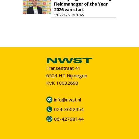
Fieldmanager of the Year
2026 van start
19-07-2026 | NIEUWS
Fransestraat 41
6524 HT Nijmegen
KvK 10032693
info@nwst.nl
024-3602454
06-42798144