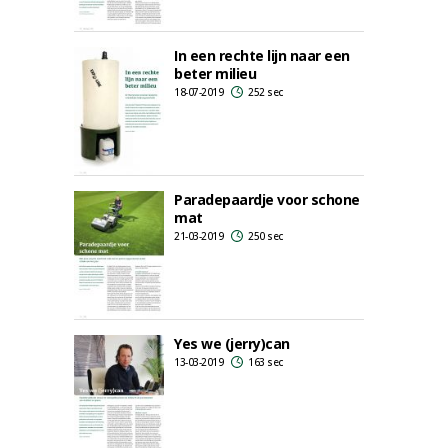
In een rechte lijn naar een
beter milieu
18-07-2019
252 sec
Paradepaardje voor schone
mat
21-03-2019
250 sec
Yes we (jerry)can
13-03-2019
163 sec