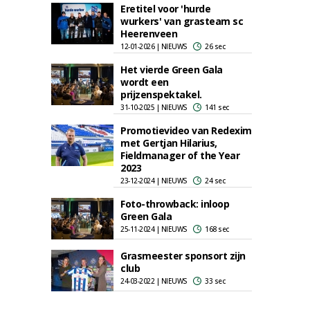
Eretitel voor 'hurde
wurkers' van grasteam sc
Heerenveen
12-01-2026 | NIEUWS
26 sec
Het vierde Green Gala
wordt een
prijzenspektakel.
31-10-2025 | NIEUWS
141 sec
Promotievideo van Redexim
met Gertjan Hilarius,
Fieldmanager of the Year
2023
23-12-2024 | NIEUWS
24 sec
Foto-throwback: inloop
Green Gala
25-11-2024 | NIEUWS
168 sec
Grasmeester sponsort zijn
club
24-03-2022 | NIEUWS
33 sec