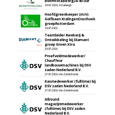
Boomtotaalzorg24-40 uur
30-07-2026, Schalkwijk
Hoofdgreenkeeper (m/v)
Golfbaan KralingenOosthoek
groepRotterdam
30-07-2026
Teamleider Kwekerij &
Ontwikkeling bij Diamant
groep Groen Xtra
30-07-2026
Proefveldmedewerker/
Chauffeur
landbouwmachines bij DSV
zaden Nederland B.V.
27-07-2026, Ven-Zelderheide
Kasmedewerker (fulltime) bij
DSV zaden Nederland B.V.
27-07-2026, Ven-Zelderheide
Allround
magazijnmedewerker
(fulltime) bij DSV zaden
Nederland B.V.