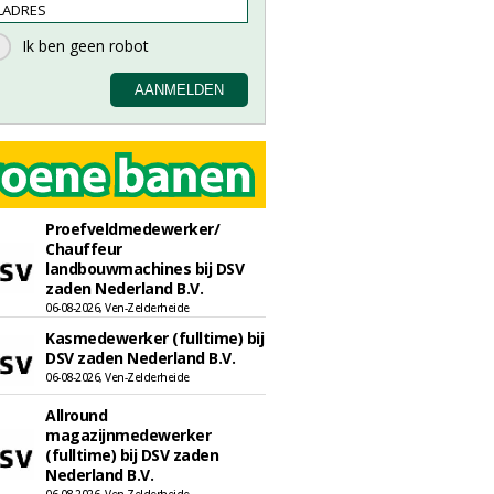
Proefveldmedewerker/
Chauffeur
landbouwmachines bij DSV
zaden Nederland B.V.
06-08-2026, Ven-Zelderheide
Kasmedewerker (fulltime) bij
DSV zaden Nederland B.V.
06-08-2026, Ven-Zelderheide
Allround
magazijnmedewerker
(fulltime) bij DSV zaden
Nederland B.V.