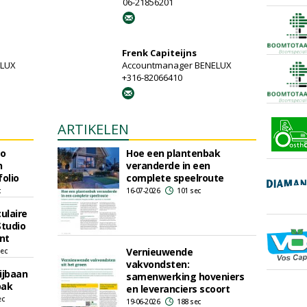
06-21856201
Frenk Capiteijns
ELUX
Accountmanager BENELUX
+316-82066410
ARTIKELEN
io
Hoe een plantenbak
n
veranderde in een
folio
complete speelroute
c
16-07-2026
101 sec
ulaire
Studio
nt
Vernieuwende
sec
vakvondsten:
ijbaan
samenwerking hoveniers
bak
en leveranciers scoort
ec
19-06-2026
188 sec