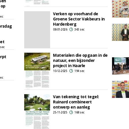
sen
 op
Verken op voorhand de
sec
Groene Sector Vakbeurs in
Hardenberg
ersdag
08-01-2026
343 sec
iet
 sec
Materialen die opgaan in de
erpt
natuur, een bijzonder
project in Haarle
10-12-2025
194 sec
sec
Van tekening tot tegel:
Ruinard combineert
ontwerp en aanleg
25-11-2025
168 sec