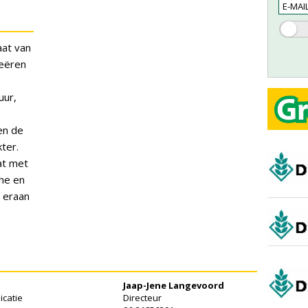
aat van
reëren
uur,
en de
kter.
at met
he en
s eraan
Jaap-Jene Langevoord
catie
Directeur