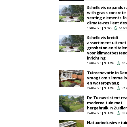
Schellevis expands 
with grass concrete
seating elements fo
climate-resilient de
18-03-2026 | NEWS
67 se
Schellevis breidt
assortiment uit met
grasbeton en zitel
voor klimaatbesten
inrichting
18-03-2026 | NIEUWS
60 
Tuinrenovatie in De
vraagt om slimme lo
en wateropvang
24-02-2026 | NIEUWS
52 
De Tuinassistent rea
moderne tuin met
hergebruik in Zuidla
22-02-2026 | NIEUWS
38 
Natuurinclusieve tui