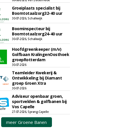
06-08-2026, Ven Zelderheide
Groeiplaats specialist bij
Boomtotaalzorg32-40 uur
30-07-2026, Schalkwijk
Boominspecteur bij
Boomtotaalzorg24-40 uur
30-07-2026, Schalkwijk
Hoofdgreenkeeper (m/v)
Golfbaan KralingenOosthoek
groepRotterdam
30-07-2026
Teamleider Kwekerij &
Ontwikkeling bij Diamant
groep Groen Xtra
30-07-2026
Adviseur openbaar groen,
sportvelden & golfbanen bij
Vos Capelle
27-07-2026, Sprang-Capelle
meer Groene Banen