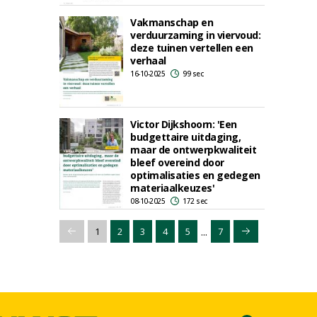
Vakmanschap en
verduurzaming in viervoud:
deze tuinen vertellen een
verhaal
16-10-2025
99 sec
Victor Dijkshoorn: 'Een
budgettaire uitdaging,
maar de ontwerpkwaliteit
bleef overeind door
optimalisaties en gedegen
materiaalkeuzes'
08-10-2025
172 sec
...
1
2
3
4
5
7