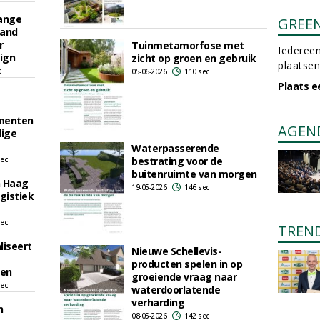
range
GREE
 and
r
Tuinmetamorfose met
Iedereen
sign
zicht op groen en gebruik
plaatsen
c
05-06-2026
110 sec
Plaats e
ementen
AGEN
dige
Waterpasserende
sec
bestrating voor de
buitenruimte van morgen
n Haag
19-05-2026
146 sec
gistiek
sec
TREN
liseert
Nieuwe Schellevis-
producten spelen in op
ren
groeiende vraag naar
sec
waterdoorlatende
verharding
n
08-05-2026
142 sec