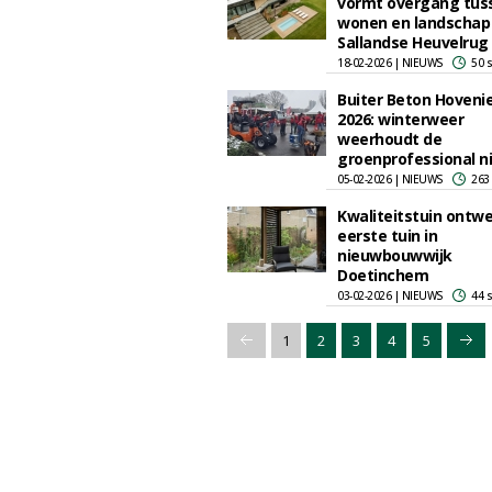
vormt overgang tus
wonen en landschap
Sallandse Heuvelrug
18-02-2026 | NIEUWS
50 
Buiter Beton Hoveni
2026: winterweer
weerhoudt de
groenprofessional n
05-02-2026 | NIEUWS
263
Kwaliteitstuin ontw
eerste tuin in
nieuwbouwwijk
Doetinchem
03-02-2026 | NIEUWS
44 
1
2
3
4
5