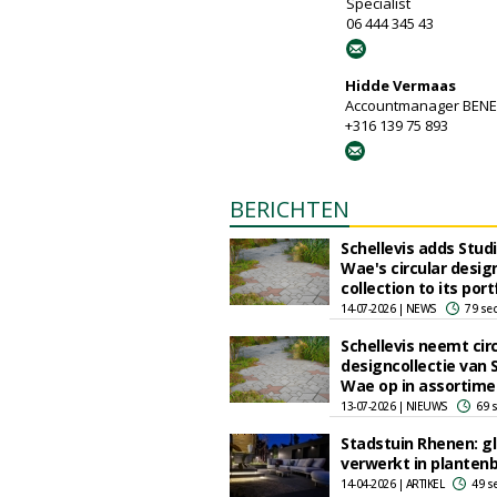
Specialist
06 444 345 43
Hidde Vermaas
Accountmanager BEN
+316 139 75 893
BERICHTEN
Schellevis adds Stud
Wae's circular desig
collection to its port
14-07-2026 | NEWS
79 se
Schellevis neemt circ
designcollectie van 
Wae op in assortime
13-07-2026 | NIEUWS
69 
Stadstuin Rhenen: gl
verwerkt in planten
14-04-2026 | ARTIKEL
49 s