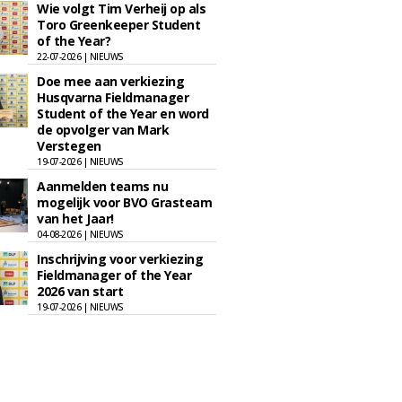
Wie volgt Tim Verheij op als
Toro Greenkeeper Student
of the Year?
22-07-2026 | NIEUWS
Doe mee aan verkiezing
Husqvarna Fieldmanager
Student of the Year en word
de opvolger van Mark
Verstegen
19-07-2026 | NIEUWS
Aanmelden teams nu
mogelijk voor BVO Grasteam
van het Jaar!
04-08-2026 | NIEUWS
Inschrijving voor verkiezing
Fieldmanager of the Year
2026 van start
19-07-2026 | NIEUWS